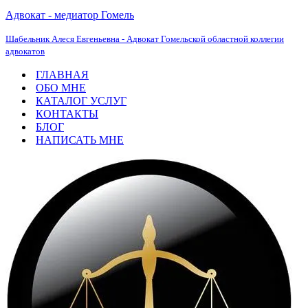
Адвокат - медиатор Гомель
Шабельник Алеся Евгеньевна - Адвокат Гомельской областной коллегии
адвокатов
ГЛАВНАЯ
ОБО МНЕ
КАТАЛОГ УСЛУГ
КОНТАКТЫ
БЛОГ
НАПИСАТЬ МНЕ